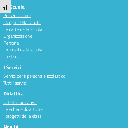
La Scuola
Attiva/disattiva dimensione testo
Presentazione
I luoghi della scuola
Le carte della scuola
Organizzazione
Persone
I numeri della scuola
La storia
I Servizi
Servizi per il personale scolastico
Tutti i servizi
Didattica
Offerta formativa
Le schede didattiche
I progetti delle classi
Novità