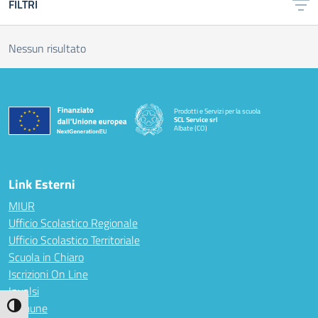
FILTRI
Nessun risultato
Prodotti e Servizi per la scuola
SCL Service srl
Albate (CO)
— Visita la pagina iniziale della scuola
Link Esterni
MIUR
Ufficio Scolastico Regionale
Ufficio Scolastico Territoriale
Scuola in Chiaro
Iscrizioni On Line
Invalsi
Comune
Attiva/disattiva alto contrasto