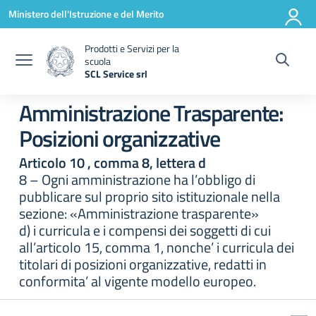
Vai ai contenuti
Vai al menu di navigazione
Vai al footer
Ministero dell'Istruzione e del Merito
Prodotti e Servizi per la
scuola
SCL Service srl
— Visita la pagina iniziale della scuola
Amministrazione Trasparente:
Posizioni organizzative
Articolo 10 , comma 8, lettera d
8 – Ogni amministrazione ha l’obbligo di
pubblicare sul proprio sito istituzionale nella
sezione: «Amministrazione trasparente»
d) i curricula e i compensi dei soggetti di cui
all’articolo 15, comma 1, nonche’ i curricula dei
titolari di posizioni organizzative, redatti in
conformita’ al vigente modello europeo.