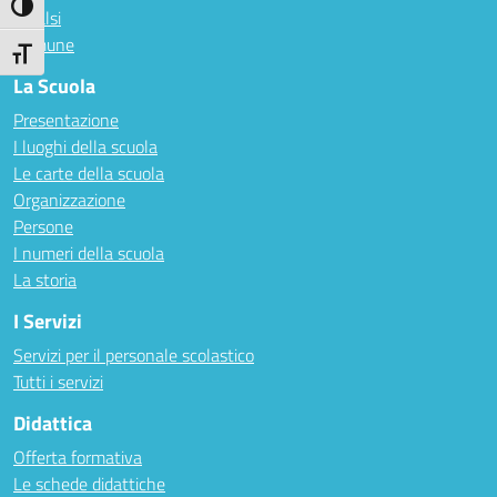
Attiva/disattiva alto contrasto
Invalsi
Comune
Attiva/disattiva dimensione testo
La Scuola
Presentazione
I luoghi della scuola
Le carte della scuola
Organizzazione
Persone
I numeri della scuola
La storia
I Servizi
Servizi per il personale scolastico
Tutti i servizi
Didattica
Offerta formativa
Le schede didattiche