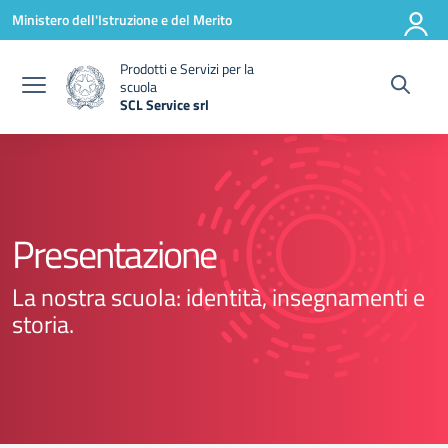
Vai ai contenuti
Vai al menu di navigazione
Vai al footer
Ministero dell'Istruzione e del Merito
Prodotti e Servizi per la
scuola
SCL Service srl
— Visita la pagina iniziale della scuola
Presentazione
La nostra scuola: identità, insegnamenti e
storia.