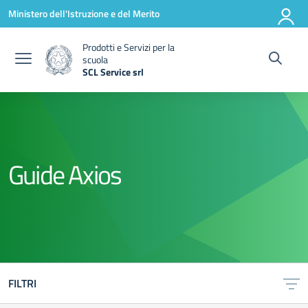
Vai ai contenuti
Vai al menu di navigazione
Vai al footer
Ministero dell'Istruzione e del Merito
Prodotti e Servizi per la
scuola
SCL Service srl
— Visita la pagina iniziale della scuola
Guide Axios
FILTRI