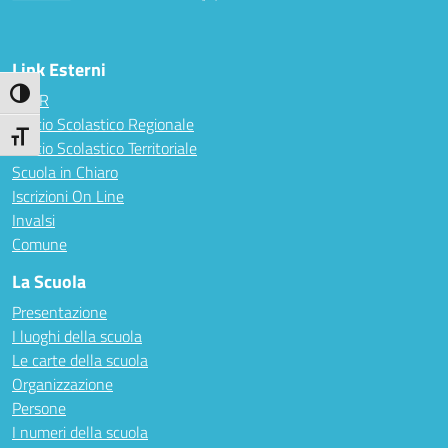
— Visita la pagina iniziale della scuola
Link Esterni
Attiva/disattiva alto contrasto
MIUR
Ufficio Scolastico Regionale
Attiva/disattiva dimensione testo
Ufficio Scolastico Territoriale
Scuola in Chiaro
Iscrizioni On Line
Invalsi
Comune
La Scuola
Presentazione
I luoghi della scuola
Le carte della scuola
Organizzazione
Persone
I numeri della scuola