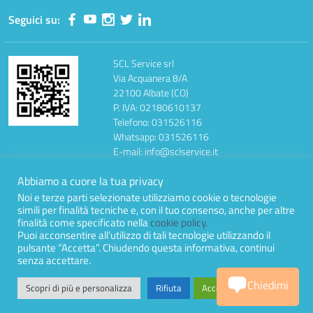
Seguici su:
SCL Service srl
Via Acquanera 8/A
22100 Albate (CO)
P. IVA: 02180610137
Telefono: 031526116
Whatsapp: 031526116
E-mail: info@sclservice.it
PEC: sclservice@mailcertificata.it
Abbiamo a cuore la tua privacy
Codice Fatturazione: BA6ET11
Dati per richiesta DURC
Noi e terze parti selezionate utilizziamo cookie o tecnologie
simili per finalità tecniche e, con il tuo consenso, anche per altre
CCIAA: Como, 245217 del 04/04/1995
finalità come specificato nella
cookie policy.
Presentazione Aziendale
Puoi acconsentire all’utilizzo di tali tecnologie utilizzando il
pulsante “Accetta”. Chiudendo questa informativa, continui
senza accettare.
Idea e progetto di Designers Italia
Chiedimi
Scopri di più e personalizza
Rifiuta
Accetta Tutto