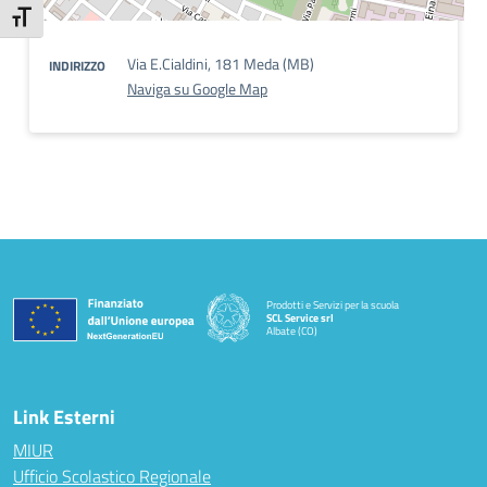
Attiva/disattiva dimensione testo
Via E.Cialdini, 181 Meda (MB)
INDIRIZZO
Naviga su Google Map
Prodotti e Servizi per la scuola
SCL Service srl
Albate (CO)
— Visita la pagina iniziale della scuola
Link Esterni
MIUR
Ufficio Scolastico Regionale