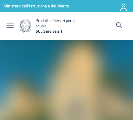
Vai ai contenuti
Vai al menu di navigazione
Vai al footer
Ministero dell'Istruzione e del Merito
Prodotti e Servizi per la
scuola
SCL Service srl
— Visita la pagina iniziale della scuola