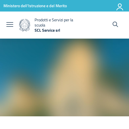
Vai ai contenuti
Vai al menu di navigazione
Vai al footer
Ministero dell'Istruzione e del Merito
Prodotti e Servizi per la
scuola
SCL Service srl
— Visita la pagina iniziale della scuola