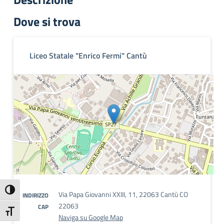
Dove si trova
Liceo Statale "Enrico Fermi" Cantù
Attiva/disattiva alto contrasto
Via Papa Giovanni XXIII, 11, 22063 Cantù CO
INDIRIZZO
22063
CAP
Attiva/disattiva dimensione testo
Naviga su Google Map