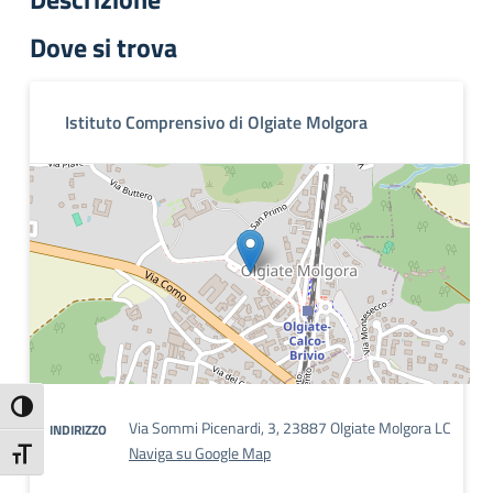
Dove si trova
Istituto Comprensivo di Olgiate Molgora
Attiva/disattiva alto contrasto
Via Sommi Picenardi, 3, 23887 Olgiate Molgora LC
INDIRIZZO
Naviga su Google Map
Attiva/disattiva dimensione testo