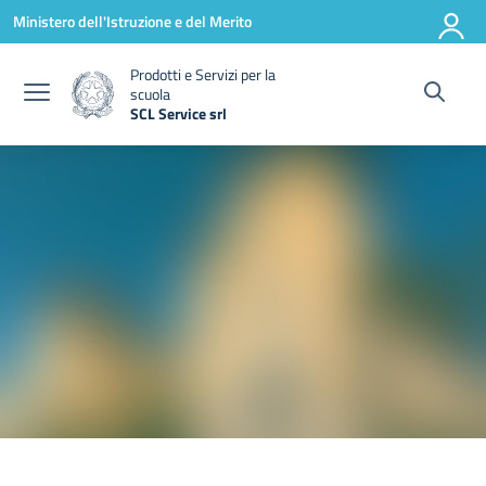
Vai ai contenuti
Vai al menu di navigazione
Vai al footer
Ministero dell'Istruzione e del Merito
Prodotti e Servizi per la
scuola
SCL Service srl
— Visita la pagina iniziale della scuola