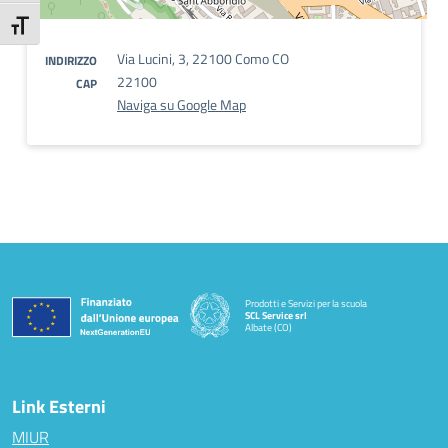
Attiva/disattiva dimensione testo
Via Lucini, 3, 22100 Como CO
INDIRIZZO
22100
CAP
Naviga su Google Map
Prodotti e Servizi per la scuola
SCL Service srl
Albate (CO)
— Visita la pagina iniziale della scuola
Link Esterni
MIUR