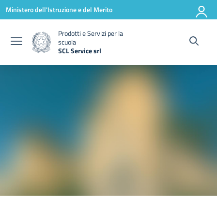
Vai ai contenuti
Vai al menu di navigazione
Vai al footer
Ministero dell'Istruzione e del Merito
Prodotti e Servizi per la
scuola
SCL Service srl
— Visita la pagina iniziale della scuola